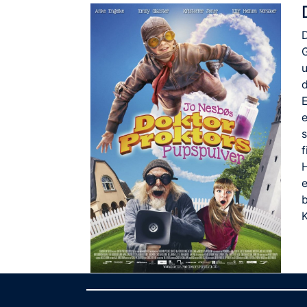
d
E
f
b
K