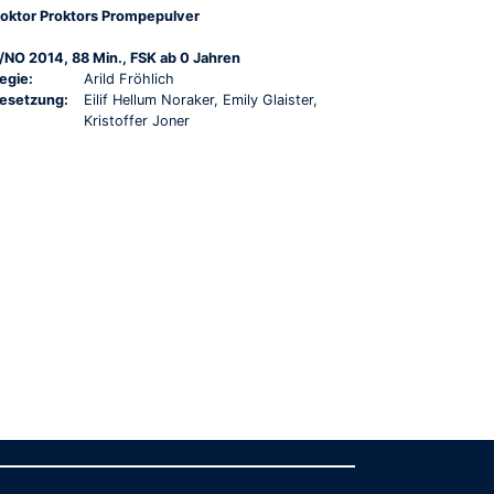
oktor Proktors Prompepulver
/NO 2014, 88 Min., FSK ab 0 Jahren
egie:
Arild Fröhlich
esetzung:
Eilif Hellum Noraker, Emily Glaister,
Kristoffer Joner