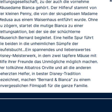
R
Rettungsgesellschaft, zu der auch die vornehme
Mäusedame Bianca gehört. Der Hilferuf stammt von
der kleinen Penny, die von der skrupellosen Madame
Medusa aus einem Waisenhaus entführt wurde. Ohne
u zögern, startet die mutige Bianca zu einer
ettungsaktion, bei der sie der schüchterne
äuserich Bernard begleitet. Eine heiße Spur führt
die beiden in die unheimlichen Sümpfe der
RAILER
Teufelsbucht...Ein spannendes und liebenswertes
Disney-Meisterwerk, in dem zwei tapfere Mäuse mit
Hilfe ihrer Freunde das Unmögliche möglich machen.
er tollkühne Albatros Orville und all die anderen
eherzten Helfer, in bester Disney-Tradition
gezeichnet, machen "Bernard & Bianca" zu einem
unvergesslichen Filmspaß für die ganze Familie.