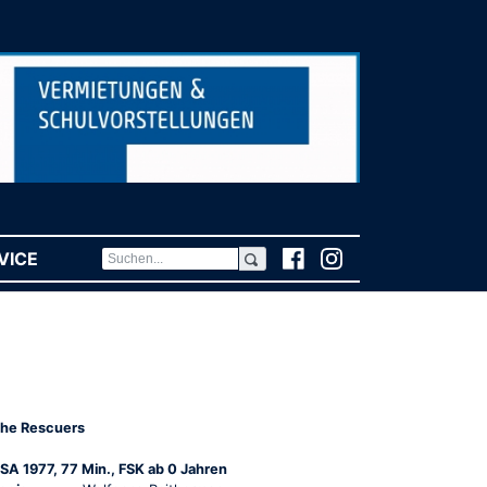
VICE
(CURRENT)
he Rescuers
SA 1977, 77 Min., FSK ab 0 Jahren