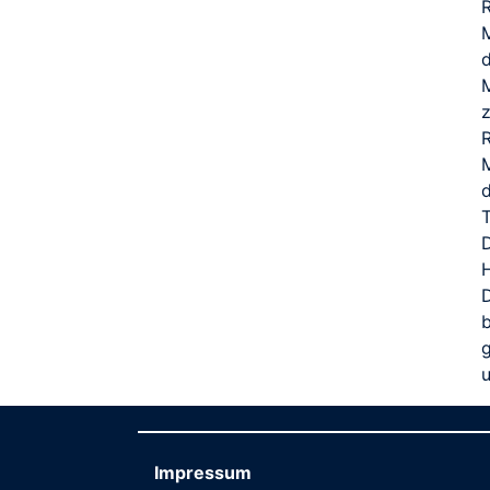
z
R
M
T
D
b
Impressum