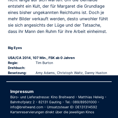
entsteht ein Kult, der für Margaret die Grundlage
eines bisher ungekannten Reichtums ist. Doch je
mehr Bilder verkauft werden, desto unwohler fühlt
sie sich angesichts der Lüge und der Tatsache,
dass ihr Mann den Ruhm für ihre Arbeit einheimst.
Big Eyes
USA/CA 2014, 107 Min., FSK ab 0 Jahren
Regie:
Tim Burton
Drehbuch:
Besetzung:
Amy Adams, Christoph Waltz, Danny Huston
Impressum
Büro- und Lieferadresse: Kino Breitwand - Matthias Helwig -
Bahnhofplatz 2 - 82131 Gauting - Tel.: 089/89501000 -
info@breitwand.com - Umsatzsteuer ID: DE131314592
Kartenreservierungen direkt über die jeweiligen Kinos