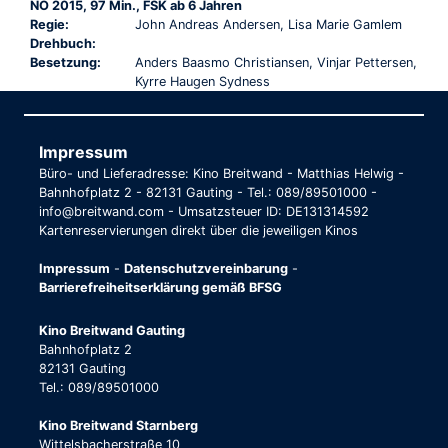
NO 2015, 97 Min., FSK ab 6 Jahren
Regie:
John Andreas Andersen, Lisa Marie Gamlem
Drehbuch:
Besetzung:
Anders Baasmo Christiansen, Vinjar Pettersen,
Kyrre Haugen Sydness
Impressum
Büro- und Lieferadresse: Kino Breitwand - Matthias Helwig -
Bahnhofplatz 2 - 82131 Gauting - Tel.: 089/89501000 -
info@breitwand.com - Umsatzsteuer ID: DE131314592
Kartenreservierungen direkt über die jeweiligen Kinos
Impressum
-
Datenschutzvereinbarung
-
Barrierefreiheitserklärung gemäß BFSG
Kino Breitwand Gauting
Bahnhofplatz 2
82131 Gauting
Tel.: 089/89501000
Kino Breitwand Starnberg
Wittelsbacherstraße 10