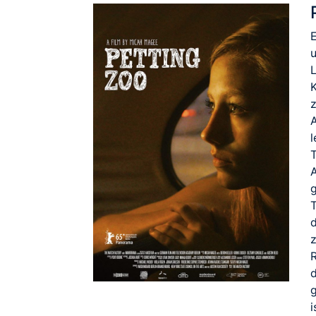
E
L
K
z
A
l
T
g
g
i