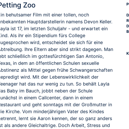
Petting Zoo
P
in behutsamer Film mit einer tollen, noch
D
R
unbekannten Hauptdarstellerin namens Devon Keller.
D
ayla ist 17, im letzten Schuljahr - und erwartet ein
B
ind. Als ihr ein Stipendium fürs College
ugesprochen wird, entscheidet sie sich für eine
btreibung. Ihre Eltern aber sind strikt dagegen. Man
K
ebt schließlich im gottesfürchtigen San Antonio,
exas, in dem an öffentlichen Schulen sexuelle
Abstinenz als Mittel gegen frühe Schwangerschaften
epredigt wird. Mit der Lebenswirklichkeit der
Teenager hat das nur wenig zu tun. So behält Layla
das Baby im Bauch, jobbt neben der Schule
zunächst in einem Callcenter, dann in einem
Restaurant und geht sonntags mit der Großmutter in
die Kirche. Vom minderjährigen Vater des Kindes
etrennt, lernt sie Aaron kennen, der so ganz anders
st als andere Gleichaltrige. Doch Arbeit, Stress und