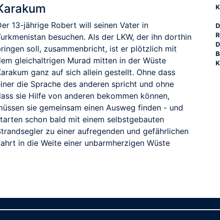
Karakum
K
er 13-jährige Robert will seinen Vater in
D
R
Turkmenistan besuchen. Als der LKW, der ihn dorthin
D
ringen soll, zusammenbricht, ist er plötzlich mit
B
dem gleichaltrigen Murad mitten in der Wüste
K
arakum ganz auf sich allein gestellt. Ohne dass
einer die Sprache des anderen spricht und ohne
dass sie Hilfe von anderen bekommen können,
müssen sie gemeinsam einen Ausweg finden - und
starten schon bald mit einem selbstgebauten
Strandsegler zu einer aufregenden und gefährlichen
Fahrt in die Weite einer unbarmherzigen Wüste