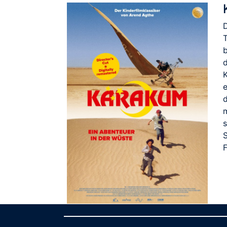
D
b
K