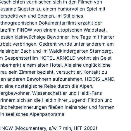
Geschichten vermischen sich in den Filmen von
Susanne Quester zu einem humorvollen Spiel mit
Perspektiven und Ebenen. Im Stil eines
ethnographischen Dokumentarfilms erzählt der
Kurzfilm FINOW von einem utopischen Waldstaat,
dessen kleinwüchsige Bewohner ihre Tage mit harter
Arbeit verbringen. Gedreht wurde unter anderem am
Maisinger Bach und im Waldkindergarten Starnberg.
Im Gespensterfilm HOTEL ARNOLD wohnt ein Geist
unbemerkt einem alten Hotel. Als eine unglückliche
rau sein Zimmer bezieht, versucht er, Kontakt zu
den anderen Bewohnern aufzunehmen. HEIDIS LAND
st eine nostalgische Reise durch die Alpen.
Bergbewohner, Wissenschaftler und Heidi-Fans
rinnern sich an die Heldin ihrer Jugend. Fiktion und
Kindheitserinnerungen fließen ineinander und formen
ein seelisches Alpenpanorama.
FINOW (Mocumentary, s/w, 7 min, HFF 2002)