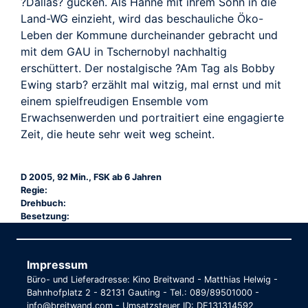
?Dallas? gucken. Als Hanne mit ihrem Sohn in die
Land-WG einzieht, wird das beschauliche Öko-
Leben der Kommune durcheinander gebracht und
mit dem GAU in Tschernobyl nachhaltig
erschüttert. Der nostalgische ?Am Tag als Bobby
Ewing starb? erzählt mal witzig, mal ernst und mit
einem spielfreudigen Ensemble vom
Erwachsenwerden und portraitiert eine engagierte
Zeit, die heute sehr weit weg scheint.
D 2005, 92 Min., FSK ab 6 Jahren
Regie:
Drehbuch:
Besetzung:
Impressum
Büro- und Lieferadresse: Kino Breitwand - Matthias Helwig -
Bahnhofplatz 2 - 82131 Gauting - Tel.: 089/89501000 -
info@breitwand.com - Umsatzsteuer ID: DE131314592