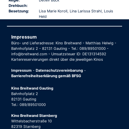
Regie:
Detlev Buck
Drehbuch:
Besetzung:
Lisa Marie Koroll, Lina Larissa Strahl, Louis
Held
Impressum
Büro- und Lieferadresse: Kino Breitwand - Matthias Helwig -
Bahnhofplatz 2 - 82131 Gauting - Tel.: 089/89501000 -
info@breitwand.com - Umsatzsteuer ID: DE131314592
Kartenreservierungen direkt über die jeweiligen Kinos
Impressum
-
Datenschutzvereinbarung
-
Barrierefreiheitserklärung gemäß BFSG
Kino Breitwand Gauting
Bahnhofplatz 2
82131 Gauting
Tel.: 089/89501000
Kino Breitwand Starnberg
Wittelsbacherstraße 10
82319 Starnberg