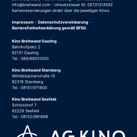
info@breitwand.com - Umsatzsteuer ID: DE131314592
Kartenreservierungen direkt über die jeweiligen Kinos
Impressum
-
Datenschutzvereinbarung
-
Barrierefreiheitserklärung gemäß BFSG
Kino Breitwand Gauting
Bahnhofplatz 2
82131 Gauting
Tel.: 089/89501000
Kino Breitwand Starnberg
Wittelsbacherstraße 10
82319 Starnberg
Tel.: 08151/971800
Kino Breitwand Seefeld
Schlosshof 7
82229 Seefeld
Tel.: 08152/981898