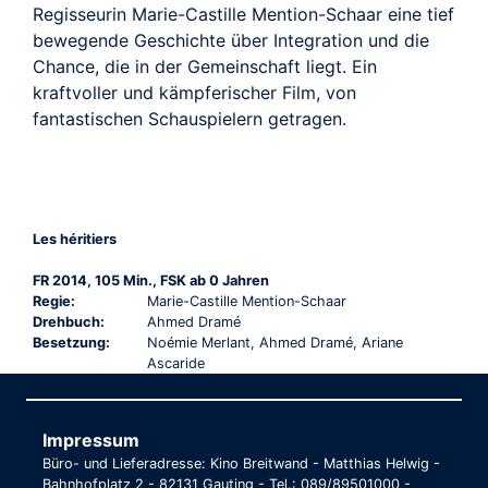
Regisseurin Marie-Castille Mention-Schaar eine tief
bewegende Geschichte über Integration und die
Chance, die in der Gemeinschaft liegt. Ein
kraftvoller und kämpferischer Film, von
fantastischen Schauspielern getragen.
Les héritiers
FR 2014, 105 Min., FSK ab 0 Jahren
Regie:
Marie-Castille Mention-Schaar
Drehbuch:
Ahmed Dramé
Besetzung:
Noémie Merlant, Ahmed Dramé, Ariane
Ascaride
Impressum
Büro- und Lieferadresse: Kino Breitwand - Matthias Helwig -
Bahnhofplatz 2 - 82131 Gauting - Tel.: 089/89501000 -