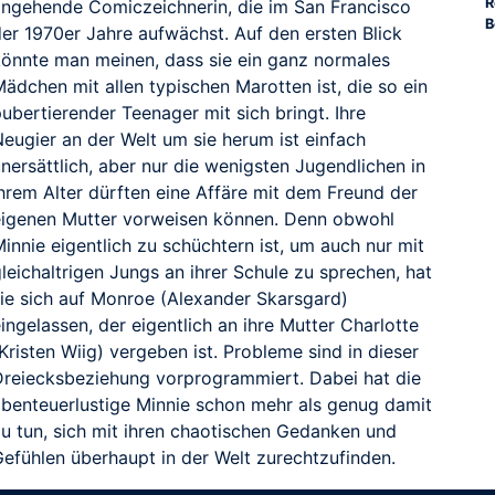
R
angehende Comiczeichnerin, die im San Francisco
B
der 1970er Jahre aufwächst. Auf den ersten Blick
könnte man meinen, dass sie ein ganz normales
ädchen mit allen typischen Marotten ist, die so ein
ubertierender Teenager mit sich bringt. Ihre
Neugier an der Welt um sie herum ist einfach
nersättlich, aber nur die wenigsten Jugendlichen in
ihrem Alter dürften eine Affäre mit dem Freund der
RAILER
eigenen Mutter vorweisen können. Denn obwohl
innie eigentlich zu schüchtern ist, um auch nur mit
leichaltrigen Jungs an ihrer Schule zu sprechen, hat
sie sich auf Monroe (Alexander Skarsgard)
ingelassen, der eigentlich an ihre Mutter Charlotte
Kristen Wiig) vergeben ist. Probleme sind in dieser
Dreiecksbeziehung vorprogrammiert. Dabei hat die
abenteuerlustige Minnie schon mehr als genug damit
zu tun, sich mit ihren chaotischen Gedanken und
Gefühlen überhaupt in der Welt zurechtzufinden.