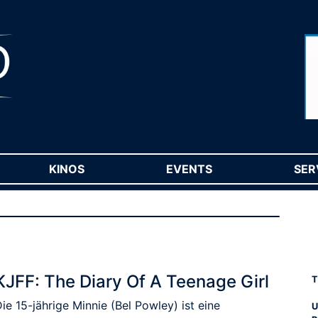
RENT)
KINOS
(CURRENT)
EVENTS
(CURRENT)
SER
KJFF: The Diary Of A Teenage Girl
T
ie 15-jährige Minnie (Bel Powley) ist eine
U