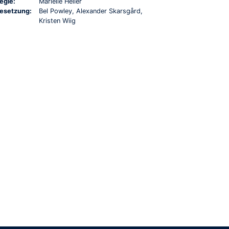
egie:
Marielle Heller
esetzung:
Bel Powley, Alexander Skarsgård,
Kristen Wiig