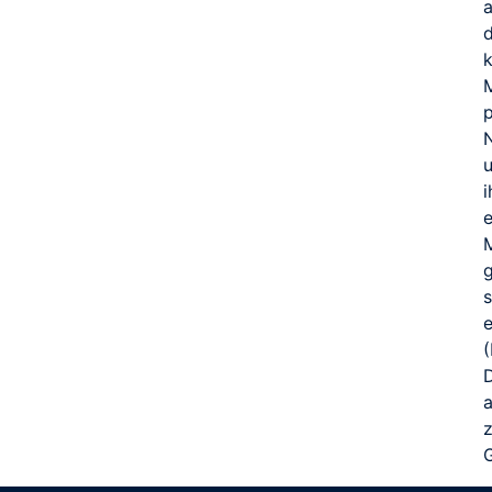
M
p
u
T
M
g
e
(