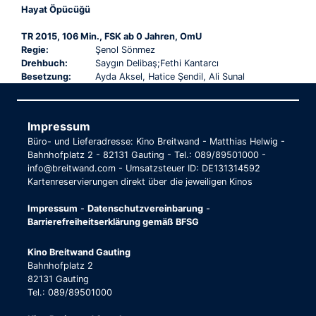
Hayat Öpücüğü
TR 2015, 106 Min., FSK ab 0 Jahren, OmU
Regie:
Şenol Sönmez
Drehbuch:
Saygın Delibaş;Fethi Kantarcı
Besetzung:
Ayda Aksel, Hatice Şendil, Ali Sunal
Impressum
Büro- und Lieferadresse: Kino Breitwand - Matthias Helwig -
Bahnhofplatz 2 - 82131 Gauting - Tel.: 089/89501000 -
info@breitwand.com - Umsatzsteuer ID: DE131314592
Kartenreservierungen direkt über die jeweiligen Kinos
Impressum
-
Datenschutzvereinbarung
-
Barrierefreiheitserklärung gemäß BFSG
Kino Breitwand Gauting
Bahnhofplatz 2
82131 Gauting
Tel.: 089/89501000