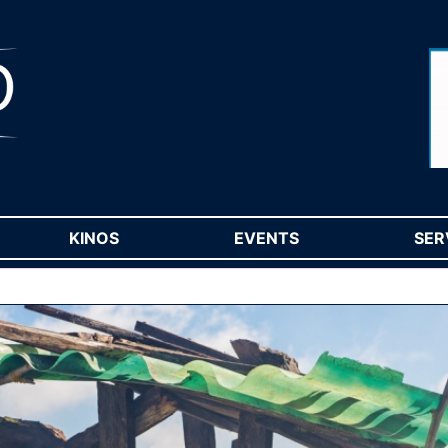
RENT)
KINOS
(CURRENT)
EVENTS
(CURRENT)
SER