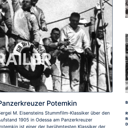
RAILER
Panzerkreuzer Potemkin
B
Sergei M. Eisensteins Stummfilm-Klassiker über den
R
R
Aufstand 1905 in Odessa am Panzerkreuzer
D
Potemkin ist einer der berühmtesten Klassiker der