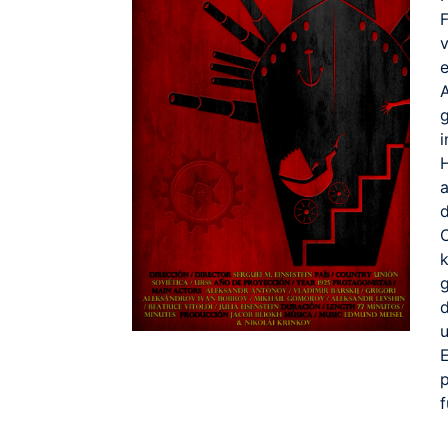
e
g
d
C
g
d
u
E
f