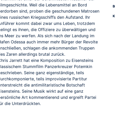
Filmgeschichte. Weil die Lebensmittel an Bord
B
verdorben sind, proben die geschundenen Matrosen
K
ines russischen Kriegsschiffs den Aufstand. Ihr
Anführer kommt dabei zwar ums Leben, trotzdem
elingt es ihnen, die Offiziere zu überwältigen und
ins Meer zu werfen. Als sich nach der Landung im
Hafen Odessa auch immer mehr Bürger der Revolte
anschließen, schlagen die ankommenden Truppen
es Zaren allerdings brutal zurück.
hris Jarrett hat eine Komposition zu Eisensteins
klassischem Stummfilm Panzerkreuzer Potemkin
eschrieben. Seine ganz eigenständige, teils
urchkomponierte, teils improvisierte Partitur
nterstreicht die antimilitaristische Botschaft
isensteins. Seine Musik wirkt auf eine ganz
persönliche Art kommentierend und ergreift Partei
ür die Unterdrückten.