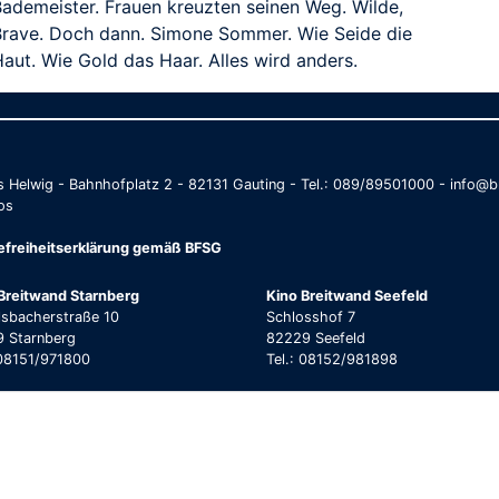
Bademeister. Frauen kreuzten seinen Weg. Wilde,
Brave. Doch dann. Simone Sommer. Wie Seide die
aut. Wie Gold das Haar. Alles wird anders.
as Helwig - Bahnhofplatz 2 - 82131 Gauting - Tel.: 089/89501000 - info
os
refreiheitserklärung gemäß BFSG
Breitwand Starnberg
Kino Breitwand Seefeld
lsbacherstraße 10
Schlosshof 7
 Starnberg
82229 Seefeld
 08151/971800
Tel.: 08152/981898