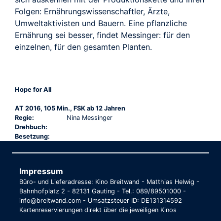
Folgen: Ernährungswissenschaftler, Ärzte,
Umweltaktivisten und Bauern. Eine pflanzliche
Ernährung sei besser, findet Messinger: für den
einzelnen, für den gesamten Planten.
Hope for All
AT 2016, 105 Min., FSK ab 12 Jahren
Regie:
Nina Messinger
Drehbuch:
Besetzung:
Impressum
Büro- und Lieferadresse: Kino Breitwand - Matthias Helwig -
Bahnhofplatz 2 - 82131 Gauting - Tel.: 089/89501000 -
info@breitwand.com - Umsatzsteuer ID: DE131314592
Kartenreservierungen direkt über die jeweiligen Kinos