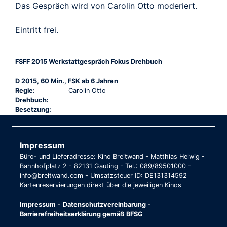
Das Gespräch wird von Carolin Otto moderiert.
Eintritt frei.
FSFF 2015 Werkstattgespräch Fokus Drehbuch
D 2015, 60 Min., FSK ab 6 Jahren
Regie:
Carolin Otto
Drehbuch:
Besetzung:
Impressum
Büro- und Lieferadresse: Kino Breitwand - Matthias Helwig -
Bahnhofplatz 2 - 82131 Gauting - Tel.: 089/89501000 -
info@breitwand.com - Umsatzsteuer ID: DE131314592
Kartenreservierungen direkt über die jeweiligen Kinos
Impressum
-
Datenschutzvereinbarung
-
Barrierefreiheitserklärung gemäß BFSG