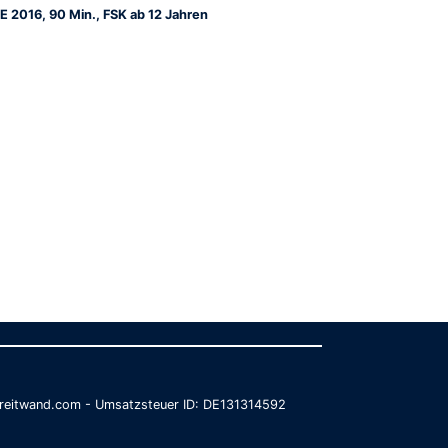
E 2016, 90 Min., FSK ab 12 Jahren
@breitwand.com - Umsatzsteuer ID: DE131314592