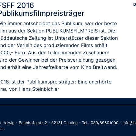
FSFF 2016
D
Publikumsfilmpreisträger
Wie immer entscheidet das Publikum, wer der beste
Film aus der Sektion PUBLIKUMSFILMPREIS ist. Die
Süddeutsche Zeitung ist Unterstützer dieser Sektion
und der Verleih des produzierenden Films erhält
2000,- Euro. Aus den teilnehmenden Zuschauern
wird der Gewinner bei der Preisverleihung gezogen
und erhält eine Jahresfreikarte vom Kino Breitwand.
016 ist der Publikumspreisträger: Eine unerhörte
Frau von Hans Steinbichler
as Helwig - Bahnhofplatz 2 - 82131 Gauting - Tel.: 089/89501000 - info
os