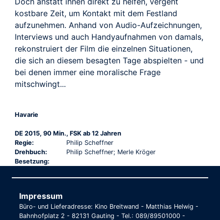
Doch anstatt ihnen direkt zu helfen, vergeht
kostbare Zeit, um Kontakt mit dem Festland
aufzunehmen. Anhand von Audio-Aufzeichnungen,
Interviews und auch Handyaufnahmen von damals,
rekonstruiert der Film die einzelnen Situationen,
die sich an diesem besagten Tage abspielten - und
bei denen immer eine moralische Frage
mitschwingt...
Havarie
DE 2015, 90 Min., FSK ab 12 Jahren
Regie:
Philip Scheffner
Drehbuch:
Philip Scheffner; Merle Kröger
Besetzung:
Impressum
Büro- und Lieferadresse: Kino Breitwand - Matthias Helwig -
Bahnhofplatz 2 - 82131 Gauting - Tel.: 089/89501000 -