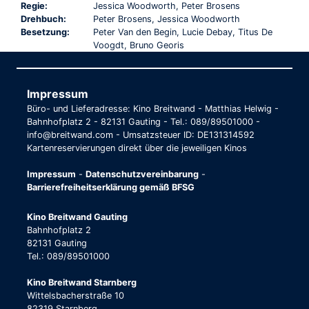
Regie:
Jessica Woodworth, Peter Brosens
Drehbuch:
Peter Brosens, Jessica Woodworth
Besetzung:
Peter Van den Begin, Lucie Debay, Titus De
Voogdt, Bruno Georis
Impressum
Büro- und Lieferadresse: Kino Breitwand - Matthias Helwig -
Bahnhofplatz 2 - 82131 Gauting - Tel.: 089/89501000 -
info@breitwand.com - Umsatzsteuer ID: DE131314592
Kartenreservierungen direkt über die jeweiligen Kinos
Impressum
-
Datenschutzvereinbarung
-
Barrierefreiheitserklärung gemäß BFSG
Kino Breitwand Gauting
Bahnhofplatz 2
82131 Gauting
Tel.: 089/89501000
Kino Breitwand Starnberg
Wittelsbacherstraße 10
82319 Starnberg