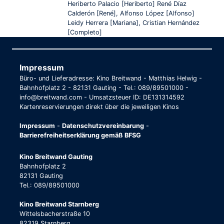
Heriberto Palacio [Heriberto] René Díaz
Calderón [René], Alfonso López [Alfonso]
Leidy Herrera [Mariana], Cristian Hernández
[Completo]
Impressum
Büro- und Lieferadresse: Kino Breitwand - Matthias Helwig -
Bahnhofplatz 2 - 82131 Gauting - Tel.: 089/89501000 -
info@breitwand.com - Umsatzsteuer ID: DE131314592
Kartenreservierungen direkt über die jeweiligen Kinos
Impressum
-
Datenschutzvereinbarung
-
Barrierefreiheitserklärung gemäß BFSG
Kino Breitwand Gauting
Bahnhofplatz 2
82131 Gauting
Tel.: 089/89501000
Kino Breitwand Starnberg
Wittelsbacherstraße 10
82319 Starnberg