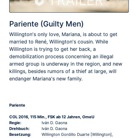
TRAILER
Pariente (Guilty Men)
Willington's only love, Mariana, is about to get
married to René, Willington's cousin. While
Willington is trying to get her back, a
demobilization process concerning an illegal
armed group is underway in the region, and new
killings, besides rumors of a thief at large, will
endanger Mariana's new family.
Pariente
COL 2016, 115 Min., FSK ab 12 Jahren, OmeU
Regie:
Iván D. Gaona
Drehbuch:
Iván D. Gaona
Besetzung:
Willington Gordillo Duarte [Willington],