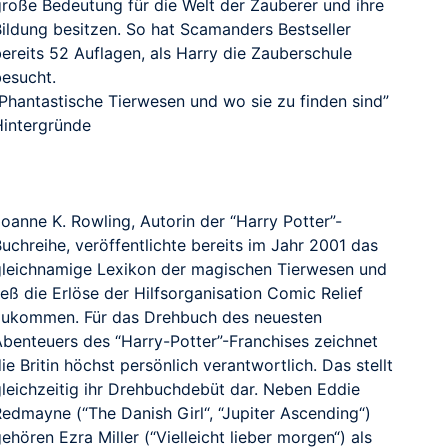
große Bedeutung für die Welt der Zauberer und ihre
Bildung besitzen. So hat Scamanders Bestseller
ereits 52 Auflagen, als Harry die Zauberschule
besucht.
“Phantastische Tierwesen und wo sie zu finden sind”
Hintergründe
oanne K. Rowling, Autorin der “Harry Potter”-
uchreihe, veröffentlichte bereits im Jahr 2001 das
gleichnamige Lexikon der magischen Tierwesen und
ieß die Erlöse der Hilfsorganisation Comic Relief
zukommen. Für das Drehbuch des neuesten
Abenteuers des “Harry-Potter”-Franchises zeichnet
ie Britin höchst persönlich verantwortlich. Das stellt
gleichzeitig ihr Drehbuchdebüt dar. Neben Eddie
Redmayne (“The Danish Girl“, “Jupiter Ascending“)
ehören Ezra Miller (“Vielleicht lieber morgen“) als