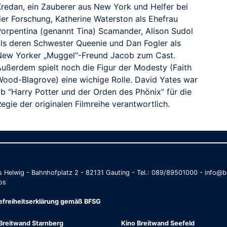
Kredan, ein Zauberer aus New York und Helfer bei
der Forschung, Katherine Waterston als Ehefrau
Porpentina (genannt Tina) Scamander, Alison Sudol
als deren Schwester Queenie und Dan Fogler als
New Yorker „Muggel“-Freund Jacob zum Cast.
Außerdem spielt noch die Figur der Modesty (Faith
Wood-Blagrove) eine wichige Rolle. David Yates war
ab “Harry Potter und der Orden des Phönix” für die
egie der originalen Filmreihe verantwortlich.
as Helwig - Bahnhofplatz 2 - 82131 Gauting - Tel.: 089/89501000 - info
os
refreiheitserklärung gemäß BFSG
Breitwand Starnberg
Kino Breitwand Seefeld