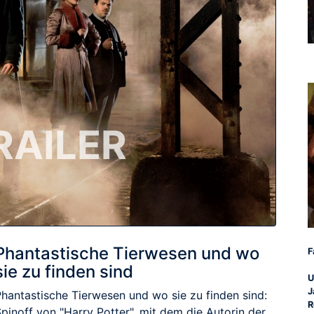
RAILER
Phantastische Tierwesen und wo
F
sie zu finden sind
U
J
Phantastische Tierwesen und wo sie zu finden sind:
R
pinoff von "Harry Potter", mit dem die Autorin der