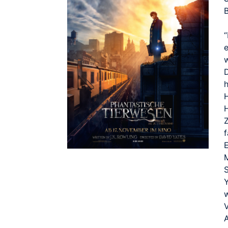
“
H
Z
M