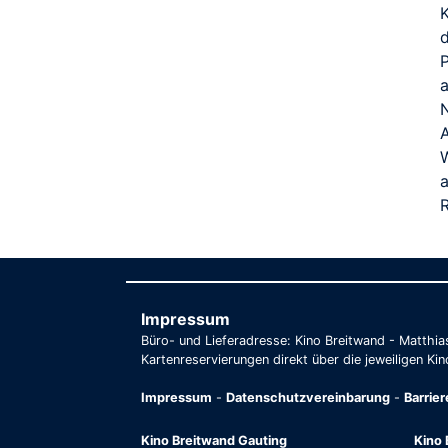
R
Impressum
Büro- und Lieferadresse: Kino Breitwand - Matthi
Kartenreservierungen direkt über die jeweiligen Kin
Impressum
-
Datenschutzvereinbarung
-
Barrie
Kino Breitwand Gauting
Kino 