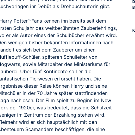
D
Buchvorlagen ihr Debüt als Drehbuchautorin gibt.
B
Harry Potter”-Fans kennen ihn bereits seit dem
ersten Schuljahr des weltberühmten Zauberlehrlings,
K
wo er als Autor eines der Schulbücher erwähnt wird.
Den wenigen bisher bekannten Informationen nach
handelt es sich bei dem Zauberer um einen
ufflepuff-Schüler, späteren Schulleiter von
Hogwarts, sowie Mitarbeiter des Ministeriums für
auberei. Über fünf Kontinente soll er die
fantastischen Tierwesen erforscht haben. Die
Ergebnisse dieser Reise können Harry und seine
itschüler in der 70 Jahre später stattfindenden
Saga nachlesen. Der Film spielt zu Beginn im New
York der 1920er, was bedeutet, dass die Schulzeit
weniger im Zentrum der Erzählung stehen wird.
Vielmehr wird er sich hauptsächlich mit den
Abenteuern Scamanders beschäftigen, die eine