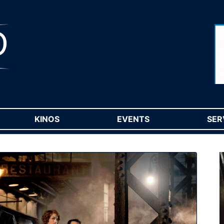
RENT)
KINOS
(CURRENT)
EVENTS
(CURRENT)
SER