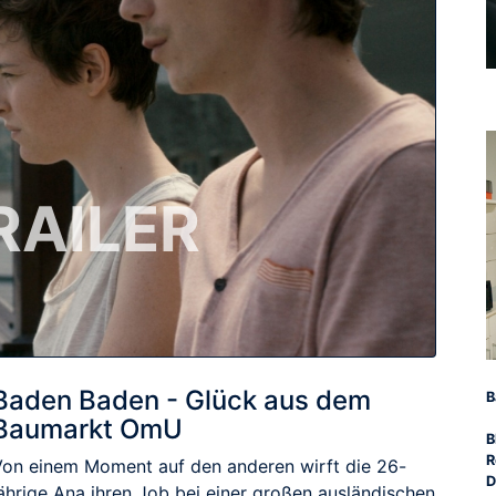
RAILER
Baden Baden - Glück aus dem
B
Baumarkt OmU
B
R
Von einem Moment auf den anderen wirft die 26-
D
jährige Ana ihren Job bei einer großen ausländischen