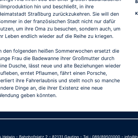
B
ilmproduktion hin und beschließt, in ihre
Heimatstadt Straßburg zurückzukehren. Sie will den
K
Sommer in der französischen Stadt nicht nur dafür
nutzen, um ihre Oma zu besuchen, sondern auch, um
hr Leben endlich wieder auf die Reihe zu kriegen.
In den folgenden heißen Sommerwochen ersetzt die
junge Frau die Badewanne ihrer Großmutter durch
eine Dusche, lässt neue und alte Beziehungen wieder
ufleben, erntet Pflaumen, fährt einen Porsche,
erliert ihre Fahrerlaubnis und stellt noch so manche
ndere Dinge an, die ihrer Existenz eine neue
Wendung geben könnten.
as Helwig - Bahnhofplatz 2 - 82131 Gauting - Tel.: 089/89501000 - info