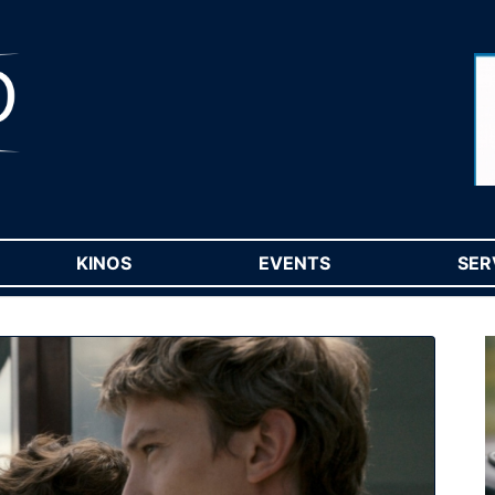
RENT)
KINOS
(CURRENT)
EVENTS
(CURRENT)
SER