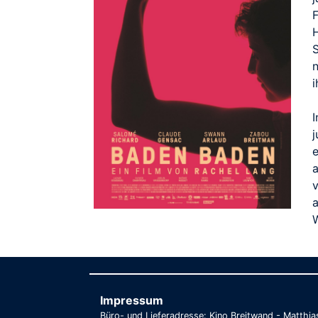
F
i
a
v
a
Impressum
Büro- und Lieferadresse: Kino Breitwand - Matthi