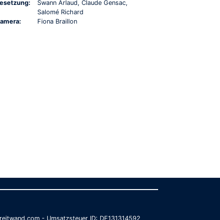
esetzung:
Swann Arlaud, Claude Gensac,
Salomé Richard
amera:
Fiona Braillon
@breitwand.com - Umsatzsteuer ID: DE131314592