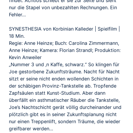
findet. Achtlos schiebt er sie zur Seite und sieht
nur die Stapel von unbezahlten Rechnungen. Ein
Fehler…
SYNESTHESIA von Korbinian Kalleder | Spielfilm |
18 Min.
Regie: Anne Heinze; Buch: Carolina Zimmermann,
Anne Heinze; Kamera: Florian Strandl; Produktion:
Kevin Anweiler
„Nummer 3 und ‚n Kaffe, schwarz.“ So klingen für
Joe gestorbene Zukunftsträume. Nacht für Nacht
sitzt er seine nicht enden wollenden Schichten in
der schäbigen Provinz-Tankstelle ab. Tropfende
Zapfsäulen statt Kunst-Studium. Aber dann
überfällt ein asthmatischer Räuber die Tankstelle,
Joe’s Nachtschicht gerät völlig durcheinander und
plötzlich gibt es in seiner Zukunftsplanung nicht
nur einen Treppenlift, sondern Träume, die wieder
greifbarer werden…