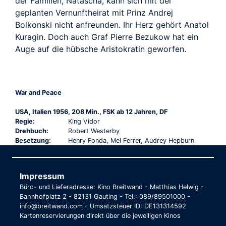
der Familien, Natascha, kann sich mit der
geplanten Vernunftheirat mit Prinz Andrej
Bolkonski nicht anfreunden. Ihr Herz gehört Anatol
Kuragin. Doch auch Graf Pierre Bezukow hat ein
Auge auf die hübsche Aristokratin geworfen.
War and Peace
USA, Italien 1956, 208 Min., FSK ab 12 Jahren, DF
Regie:
King Vidor
Drehbuch:
Robert Westerby
Besetzung:
Henry Fonda, Mel Ferrer, Audrey Hepburn
Impressum
Büro- und Lieferadresse: Kino Breitwand - Matthias Helwig -
Bahnhofplatz 2 - 82131 Gauting - Tel.: 089/89501000 -
info@breitwand.com - Umsatzsteuer ID: DE131314592
Kartenreservierungen direkt über die jeweiligen Kinos