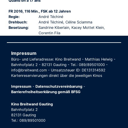
Quand on a 17 ans
FR 2016, 116 Min., FSK ab 12 Jahren
Regie:
André Téchiné
Drehbuch:
André Téchiné, Céline Sciamma
Besetzung:
Sandrine Kiberlain, Kacey Mottet Klein,
Corentin Fila
Impressum
Büro- und Lieferadresse: Kino Breitwand - Matthias Helwig -
Bahnhofplatz 2 - 82131 Gauting - Tel.: 089/89501000 -
info@breitwand.com - Umsatzsteuer ID: DE131314592
Kartenreservierungen direkt über die jeweiligen Kinos
Impressum
-
Datenschutzvereinbarung
-
Barrierefreiheitserklärung gemäß BFSG
Kino Breitwand Gauting
Bahnhofplatz 2
82131 Gauting
Tel.: 089/89501000