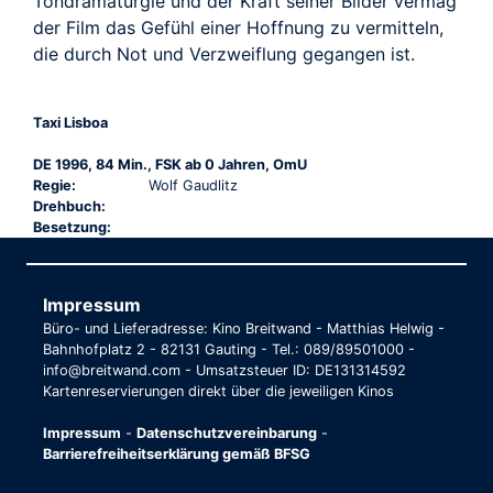
Tondramaturgie und der Kraft seiner Bilder vermag
der Film das Gefühl einer Hoffnung zu vermitteln,
die durch Not und Verzweiflung gegangen ist.
Taxi Lisboa
DE 1996, 84 Min., FSK ab 0 Jahren, OmU
Regie:
Wolf Gaudlitz
Drehbuch:
Besetzung:
Impressum
Büro- und Lieferadresse: Kino Breitwand - Matthias Helwig -
Bahnhofplatz 2 - 82131 Gauting - Tel.: 089/89501000 -
info@breitwand.com - Umsatzsteuer ID: DE131314592
Kartenreservierungen direkt über die jeweiligen Kinos
Impressum
-
Datenschutzvereinbarung
-
Barrierefreiheitserklärung gemäß BFSG