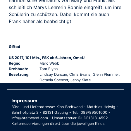
harmonische Verhältnis von Mary und Frank. Bis
schließlich Marys Lehrerin Bonnie eingreift, um ihre
Schülerin zu schützen. Dabei kommt sie auch
Frank näher als beabsichtigt
Gifted
US 2017, 101 Min., FSK ab 6 Jahren, OmeU
Regie:
Marc Webb
Drehbuch:
Tom Flynn
Besetzung:
Lindsay Duncan, Chris Evans, Glenn Plummer,
Octavia Spencer, Jenny Slate
Impressum
Büro- und Lieferadresse: Kino Breitwand - Matthias Helwig -
Bahnhofplatz 2 - 82131 Gauting - Tel.: 089/89501000 -
info@breitwand.com - Umsatzsteuer ID: DE131314592
Kartenreservierungen direkt über die jeweiligen Kinos