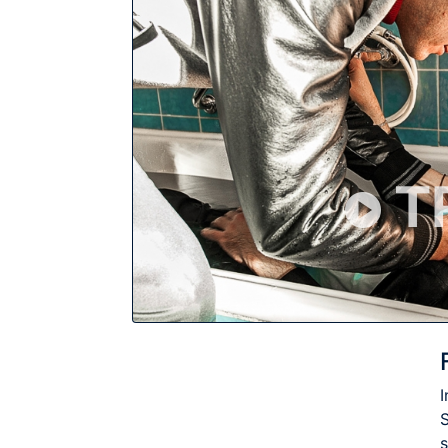
T
I
s