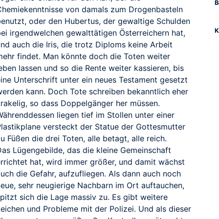
B
Chemiekenntnisse von damals zum Drogenbasteln
benutzt, oder den Hubertus, der gewaltige Schulden
K
bei irgendwelchen gewalttätigen Österreichern hat,
nd auch die Iris, die trotz Diploms keine Arbeit
mehr findet. Man könnte doch die Toten weiter
eben lassen und so die Rente weiter kassieren, bis
eine Unterschrift unter ein neues Testament gesetzt
werden kann. Doch Tote schreiben bekanntlich eher
krakelig, so dass Doppelgänger her müssen.
ährenddessen liegen tief im Stollen unter einer
Plastikplane versteckt der Statue der Gottesmutter
u Füßen die drei Toten, alle betagt, alle reich.
Das Lügengebilde, das die kleine Gemeinschaft
errichtet hat, wird immer größer, und damit wächst
auch die Gefahr, aufzufliegen. Als dann auch noch
neue, sehr neugierige Nachbarn im Ort auftauchen,
pitzt sich die Lage massiv zu. Es gibt weitere
Leichen und Probleme mit der Polizei. Und als dieser