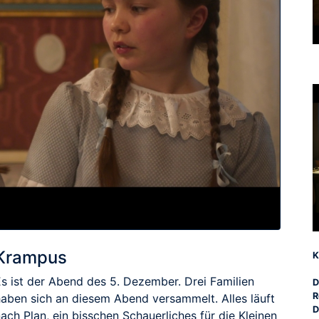
Krampus
K
Es ist der Abend des 5. Dezember. Drei Familien
D
R
haben sich an diesem Abend versammelt. Alles läuft
D
ach Plan, ein bisschen Schauerliches für die Kleinen