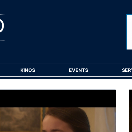
RENT)
KINOS
(CURRENT)
EVENTS
(CURRENT)
SER