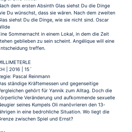
Nach dem ersten Absinth Glas siehst Du die Dinge
wie Du wünschst, dass sie wären. Nach dem zweiten
las siehst Du die Dinge, wie sie nicht sind. Oscar
Wilde
Eine Sommernacht in einem Lokal, in dem die Zeit
tehen geblieben zu sein scheint. Angélique will eine
Entscheidung treffen.
MILLIMETERLE
CH | 2016 | 15´
Regie: Pascal Reinmann
Das ständige Kräftemessen und gegenseitige
Vergleichen gehört für Yannik zum Alltag. Doch die
körperliche Veränderung und aufkommende sexuelle
Neugier seines Kumpels Oli manövrieren den 13-
ährigen in eine bedrohliche Situation. Wo liegt die
Grenze zwischen Spiel und Ernst?