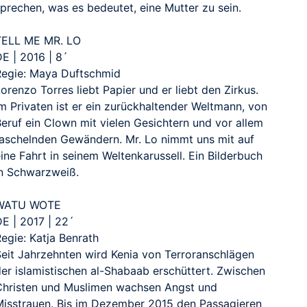
prechen, was es bedeutet, eine Mutter zu sein.
TELL ME MR. LO
E | 2016 | 8´
Regie: Maya Duftschmid
orenzo Torres liebt Papier und er liebt den Zirkus.
m Privaten ist er ein zurückhaltender Weltmann, von
Beruf ein Clown mit vielen Gesichtern und vor allem
raschelnden Gewändern. Mr. Lo nimmt uns mit auf
ine Fahrt in seinem Weltenkarussell. Ein Bilderbuch
in Schwarzweiß.
WATU WOTE
DE | 2017 | 22´
egie: Katja Benrath
Seit Jahrzehnten wird Kenia von Terroranschlägen
der islamistischen al-Shabaab erschüttert. Zwischen
Christen und Muslimen wachsen Angst und
Misstrauen. Bis im Dezember 2015 den Passagieren