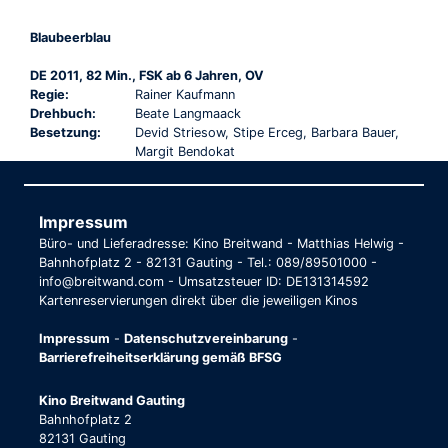
Blaubeerblau
DE 2011, 82 Min., FSK ab 6 Jahren, OV
Regie:
Rainer Kaufmann
Drehbuch:
Beate Langmaack
Besetzung:
Devid Striesow, Stipe Erceg, Barbara Bauer,
Margit Bendokat
Impressum
Büro- und Lieferadresse: Kino Breitwand - Matthias Helwig -
Bahnhofplatz 2 - 82131 Gauting - Tel.: 089/89501000 -
info@breitwand.com - Umsatzsteuer ID: DE131314592
Kartenreservierungen direkt über die jeweiligen Kinos
Impressum
-
Datenschutzvereinbarung
-
Barrierefreiheitserklärung gemäß BFSG
Kino Breitwand Gauting
Bahnhofplatz 2
82131 Gauting