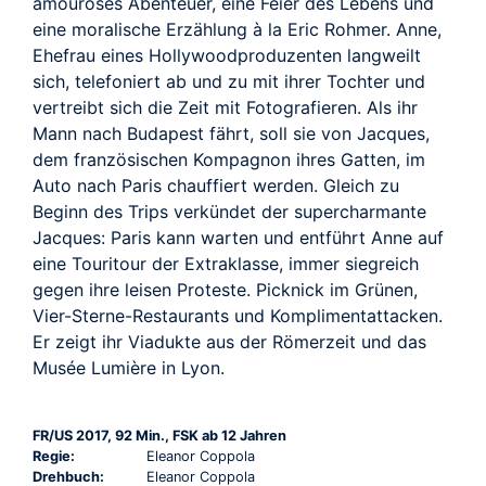
TRAILER
amouröses Abenteuer, eine Feier des Lebens und
eine moralische Erzählung à la Eric Rohmer. Anne,
Ehefrau eines Hollywoodproduzenten langweilt
sich, telefoniert ab und zu mit ihrer Tochter und
vertreibt sich die Zeit mit Fotografieren. Als ihr
Mann nach Budapest fährt, soll sie von Jacques,
dem französischen Kompagnon ihres Gatten, im
Auto nach Paris chauffiert werden. Gleich zu
Beginn des Trips verkündet der supercharmante
Jacques: Paris kann warten und entführt Anne auf
eine Touritour der Extraklasse, immer siegreich
gegen ihre leisen Proteste. Picknick im Grünen,
Vier-Sterne-Restaurants und Komplimentattacken.
Er zeigt ihr Viadukte aus der Römerzeit und das
Musée Lumière in Lyon.
FR/US 2017, 92 Min., FSK ab 12 Jahren
Regie:
Eleanor Coppola
Drehbuch:
Eleanor Coppola