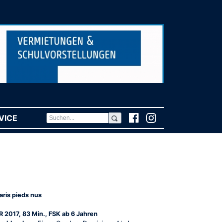
VICE
(CURRENT)
aris pieds nus
R 2017, 83 Min., FSK ab 6 Jahren