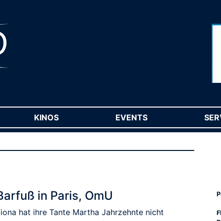
RENT)
KINOS
(CURRENT)
EVENTS
(CURRENT)
SER
Barfuß in Paris, OmU
P
Fiona hat ihre Tante Martha Jahrzehnte nicht
F