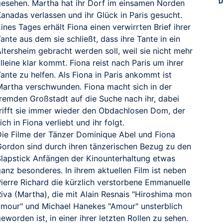
D
gesehen. Martha hat ihr Dorf im einsamen Norden
anadas verlassen und ihr Glück in Paris gesucht.
ines Tages erhält Fiona einen verwirrten Brief ihrer
ante aus dem sie schließt, dass ihre Tante in ein
ltersheim gebracht werden soll, weil sie nicht mehr
lleine klar kommt. Fiona reist nach Paris um ihrer
ante zu helfen. Als Fiona in Paris ankommt ist
Martha verschwunden. Fiona macht sich in der
RAILER
fremden Großstadt auf die Suche nach ihr, dabei
trifft sie immer wieder den Obdachlosen Dom, der
ich in Fiona verliebt und ihr folgt.
Die Filme der Tänzer Dominique Abel und Fiona
Gordon sind durch ihren tänzerischen Bezug zu den
Slapstick Anfängen der Kinounterhaltung etwas
anz besonderes. In ihrem aktuellen Film ist neben
Pierre Richard die kürzlich verstorbene Emmanuelle
Riva (Martha), die mit Alain Resnais "Hiroshima mon
amour" und Michael Hanekes "Amour" unsterblich
eworden ist, in einer ihrer letzten Rollen zu sehen.