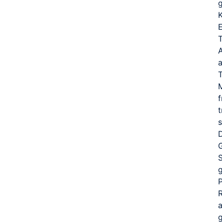
K
E
T
A
a
T
T
s
g
g