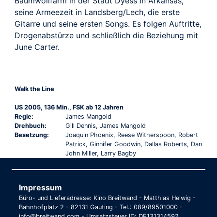
Baumwollfarm in der Stadt Dyess in Arkansas,
seine Armeezeit in Landsberg/Lech, die erste
Gitarre und seine ersten Songs. Es folgen Auftritte,
Drogenabstürze und schließlich die Beziehung mit
June Carter.
Walk the Line
US 2005, 136 Min., FSK ab 12 Jahren
Regie:
James Mangold
Drehbuch:
Gill Dennis, James Mangold
Besetzung:
Joaquin Phoenix, Reese Witherspoon, Robert
Patrick, Ginnifer Goodwin, Dallas Roberts, Dan
John Miller, Larry Bagby
Impressum
Büro- und Lieferadresse: Kino Breitwand - Matthias Helwig -
Bahnhofplatz 2 - 82131 Gauting - Tel.: 089/89501000 -
info@breitwand.com - Umsatzsteuer ID: DE131314592