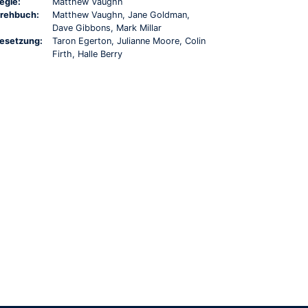
egie:
Matthew Vaughn
rehbuch:
Matthew Vaughn, Jane Goldman,
Dave Gibbons, Mark Millar
esetzung:
Taron Egerton, Julianne Moore, Colin
Firth, Halle Berry