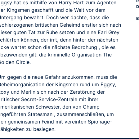
R
Eggsy hat es mithilfe von Harry Hart zum Agenten
D
der Kingsmen geschafft und die Welt vor dem
Untergang bewahrt. Doch wer dachte, dass die
B
wohlerzogenen britischen Geheimdienstler sich nach
dieser guten Tat zur Ruhe setzen und eine Earl Grey
chlürfen können, der irrt, denn hinter der nächsten
Ecke wartet schon die nächste Bedrohung , die es
bzuwenden gilt: die kriminelle Organisation The
RAILER
olden Circle.
Um gegen die neue Gefahr anzukommen, muss die
Geheimorganisation der Kingsmen rund um Eggsy,
Roxy und Merlin sich nach der Zerstörung der
ritischer Secret-Service-Zentrale mit ihrer
amerikanischen Schwester, den von Champ
angeführten Statesman , zusammenschließen, um
den gemeinsamen Feind mit vereinten Spionage-
Fähigkeiten zu besiegen.