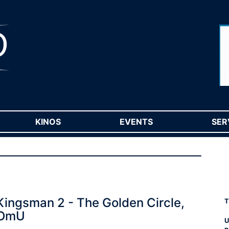
RENT)
KINOS
(CURRENT)
EVENTS
(CURRENT)
SER
Kingsman 2 - The Golden Circle,
T
OmU
U