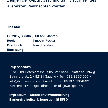
Zeugen der Geburt Jesu und damit auch Teil des
allerersten Weihnachten werden.
The Star
US 2017, 86 Min., FSK ab 0 Jahren
Regie:
Timothy Reckart
Drehbuch:
Tom Sheridan
Besetzung:
Impressum
Büro- und Lieferadresse: Kino Breitwand - Matthias Helwig -
Bahnhofplatz 2 - 82131 Gauting - Tel.: 089/89501000 -
info@breitwand.com - Umsatzsteuer ID: DE131314592
Kartenreservierungen direkt über die jeweiligen Kinos
Impressum
-
Datenschutzvereinbarung
-
Barrierefreiheitserklärung gemäß BFSG