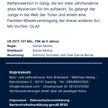
Kettenreaktion in Gang, die ein viele Jahrhunderte
altes Mysterium für ihn aufdeckt. So gelangt der
Junge in die Welt der Toten und erlebt eine
Familien-Wiedervereinigung der etwas anderen Art.
Mit Vorfilm: OLAF
US 2017, 127 Min., FSK ab 0 Jahren
Regie:
Adrian Molina
Drehbuch:
Adrian Molina
Besetzung:
Anthony Gonzalez und Gael García Bernal
Impressum
Büro- und Lieferadresse: Kino Breitwand - Matthias Helwig -
Bahnhofplatz 2 - 82131 Gauting - Tel.: 089/89501000 -
info@breitwand.com - Umsatzsteuer ID: DE131314592
Kartenreservierungen direkt über die jeweiligen Kinos
Impressum
-
Datenschutzvereinbarung
-
Barrierefreiheitserklärung gemäß BFSG