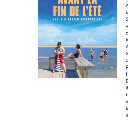
d
I
d
f
D
b
I
m