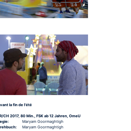
vant la fin de l'été
R/CH 2017, 80 Min., FSK ab 12 Jahren, OmeU
egie:
Maryam Goormaghtigh
rehbuch:
Maryam Goormaghtigh