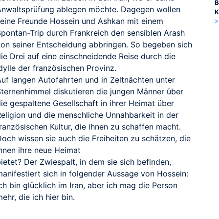
B
Anwaltsprüfung ablegen möchte. Dagegen wollen
K
seine Freunde Hossein und Ashkan mit einem
>
Spontan-Trip durch Frankreich den sensiblen Arash
von seiner Entscheidung abbringen. So begeben sich
ie Drei auf eine einschneidende Reise durch die
dylle der französischen Provinz.
Auf langen Autofahrten und in Zeltnächten unter
Sternenhimmel diskutieren die jungen Männer über
ie gespaltene Gesellschaft in ihrer Heimat über
Religion und die menschliche Unnahbarkeit in der
ranzösischen Kultur, die ihnen zu schaffen macht.
och wissen sie auch die Freiheiten zu schätzen, die
ihnen ihre neue Heimat
ietet? Der Zwiespalt, in dem sie sich befinden,
manifestiert sich in folgender Aussage von Hossein:
ch bin glücklich im Iran, aber ich mag die Person
ehr, die ich hier bin.