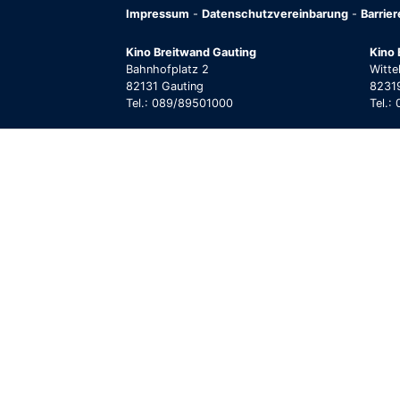
Impressum
-
Datenschutzvereinbarung
-
Barrie
Kino Breitwand Gauting
Kino 
Bahnhofplatz 2
Witte
82131 Gauting
82319
Tel.: 089/89501000
Tel.: