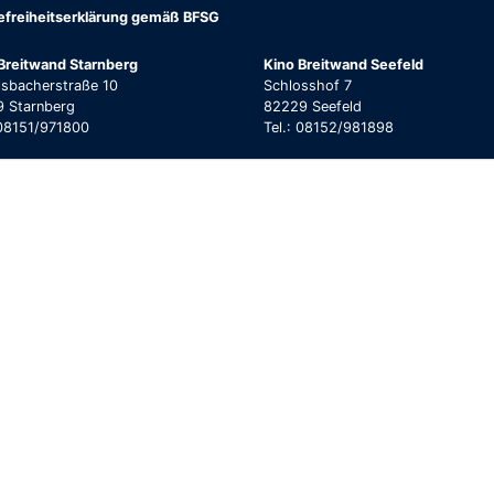
refreiheitserklärung gemäß BFSG
Breitwand Starnberg
Kino Breitwand Seefeld
lsbacherstraße 10
Schlosshof 7
 Starnberg
82229 Seefeld
 08151/971800
Tel.: 08152/981898