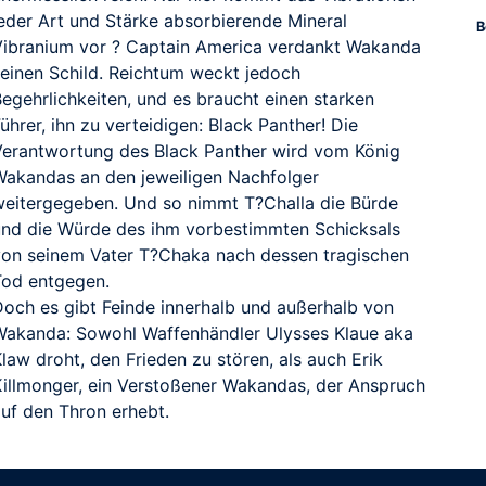
jeder Art und Stärke absorbierende Mineral
B
Vibranium vor ? Captain America verdankt Wakanda
seinen Schild. Reichtum weckt jedoch
Begehrlichkeiten, und es braucht einen starken
ührer, ihn zu verteidigen: Black Panther! Die
Verantwortung des Black Panther wird vom König
Wakandas an den jeweiligen Nachfolger
weitergegeben. Und so nimmt T?Challa die Bürde
und die Würde des ihm vorbestimmten Schicksals
von seinem Vater T?Chaka nach dessen tragischen
Tod entgegen.
Doch es gibt Feinde innerhalb und außerhalb von
Wakanda: Sowohl Waffenhändler Ulysses Klaue aka
law droht, den Frieden zu stören, als auch Erik
Killmonger, ein Verstoßener Wakandas, der Anspruch
auf den Thron erhebt.