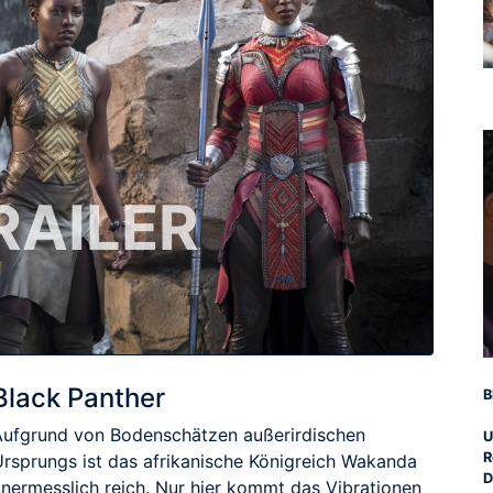
RAILER
Black Panther
B
Aufgrund von Bodenschätzen außerirdischen
U
R
Ursprungs ist das afrikanische Königreich Wakanda
D
unermesslich reich. Nur hier kommt das Vibrationen