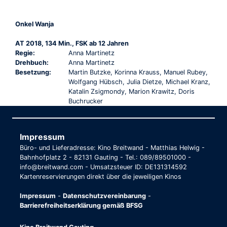
Onkel Wanja
AT 2018, 134 Min., FSK ab 12 Jahren
Regie:
Anna Martinetz
Drehbuch:
Anna Martinetz
Besetzung:
Martin Butzke, Korinna Krauss, Manuel Rubey,
Wolfgang Hübsch, Julia Dietze, Michael Kranz,
Katalin Zsigmondy, Marion Krawitz, Doris
Buchrucker
Impressum
Büro- und Lieferadresse: Kino Breitwand - Matthias Helwig -
Bahnhofplatz 2 - 82131 Gauting - Tel.: 089/89501000 -
info@breitwand.com - Umsatzsteuer ID: DE131314592
Kartenreservierungen direkt über die jeweiligen Kinos
Impressum
-
Datenschutzvereinbarung
-
Barrierefreiheitserklärung gemäß BFSG