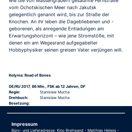
wie die von Massengräbern gesäumte Fernstraße
vom Ochotskischen Meer nach Jakutsk
gelegentlich genannt wird, bis zur Straße der
Knochen. An ihr leben die Dagebliebenen und -
geborenen, als anregende Entladungen am
Erwartungshorizont – wie jene Stromstöße, mit
denen ein am Wegesrand aufgegabelter
Hobbyphysiker seinen greisen Vater verjüngen will.
Kolyma: Road of Bones
DE/RU 2017, 86 Min., FSK ab 12 Jahren, DF
Regie:
Stanislaw Mucha
Drehbuch:
Stanislaw Mucha
Besetzung:
Impressum
Büro- und Lieferadresse: Kino Breitwand - Matthias Helwig -