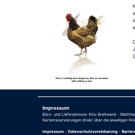
s
e
Impressum
Büro- und Lieferadresse: Kino Breitwand - Matthi
Kartenreservierungen direkt über die jeweiligen Kin
Impressum
-
Datenschutzvereinbarung
-
Barrie