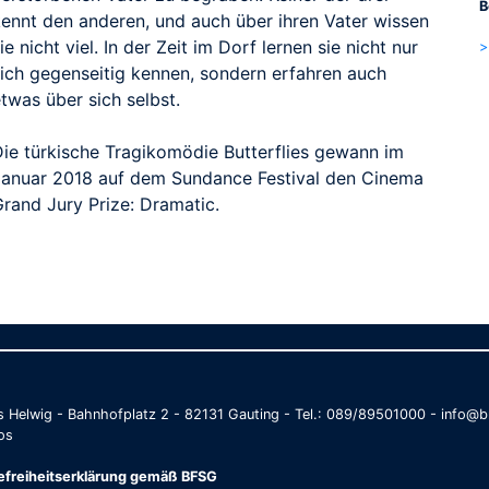
B
kennt den anderen, und auch über ihren Vater wissen
ie nicht viel. In der Zeit im Dorf lernen sie nicht nur
>
sich gegenseitig kennen, sondern erfahren auch
twas über sich selbst.
Die türkische Tragikomödie Butterflies gewann im
Januar 2018 auf dem Sundance Festival den Cinema
Grand Jury Prize: Dramatic.
as Helwig - Bahnhofplatz 2 - 82131 Gauting - Tel.: 089/89501000 - info
os
refreiheitserklärung gemäß BFSG