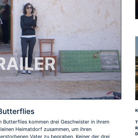
RAILER
Butterflies
K
In Butterflies kommen drei Geschwister in ihrem
T
R
kleinen Heimatdorf zusammen, um ihren
D
verstorbenen Vater zu begraben. Keiner der drei