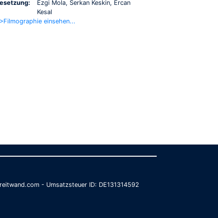
esetzung:
Ezgi Mola, Serkan Keskin, Ercan
Kesal
>Filmographie einsehen...
@breitwand.com - Umsatzsteuer ID: DE131314592