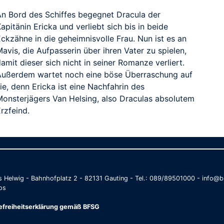
An Bord des Schiffes begegnet Dracula der
apitänin Ericka und verliebt sich bis in beide
ckzähne in die geheimnisvolle Frau. Nun ist es an
avis, die Aufpasserin über ihren Vater zu spielen,
amit dieser sich nicht in seiner Romanze verliert.
Außerdem wartet noch eine böse Überraschung auf
ie, denn Ericka ist eine Nachfahrin des
Monsterjägers Van Helsing, also Draculas absolutem
rzfeind.
as Helwig - Bahnhofplatz 2 - 82131 Gauting - Tel.: 089/89501000 - info
os
refreiheitserklärung gemäß BFSG