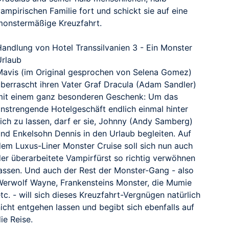
ampirischen Familie fort und schickt sie auf eine
monstermäßige Kreuzfahrt.
Handlung von Hotel Transsilvanien 3 - Ein Monster
Urlaub
Mavis (im Original gesprochen von Selena Gomez)
überrascht ihren Vater Graf Dracula (Adam Sandler)
mit einem ganz besonderen Geschenk: Um das
anstrengende Hotelgeschäft endlich einmal hinter
sich zu lassen, darf er sie, Johnny (Andy Samberg)
und Enkelsohn Dennis in den Urlaub begleiten. Auf
dem Luxus-Liner Monster Cruise soll sich nun auch
der überarbeitete Vampirfürst so richtig verwöhnen
lassen. Und auch der Rest der Monster-Gang - also
Werwolf Wayne, Frankensteins Monster, die Mumie
tc. - will sich dieses Kreuzfahrt-Vergnügen natürlich
icht entgehen lassen und begibt sich ebenfalls auf
ie Reise.