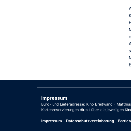
K
E
M
d
s
E
Impressum
Büro- und Lieferadresse: Kino Breitwand - Matthi
Kartenreservierungen direkt über die jeweiligen Kin
Impressum
-
Datenschutzvereinbarung
-
Barrie