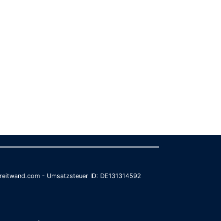
@breitwand.com - Umsatzsteuer ID: DE131314592