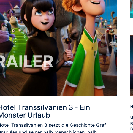
RAILER
Hotel Transsilvanien 3 - Ein
H
Monster Urlaub
U
R
otel Transsilvanien 3 setzt die Geschichte Graf
B
Draculas und seiner halb menschlichen, halb