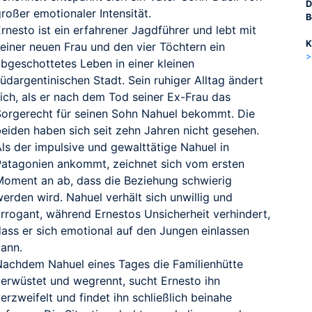
D
roßer emotionaler Intensität.
B
rnesto ist ein erfahrener Jagdführer und lebt mit
K
seiner neuen Frau und den vier Töchtern ein
>
abgeschottetes Leben in einer kleinen
üdargentinischen Stadt. Sein ruhiger Alltag ändert
sich, als er nach dem Tod seiner Ex-Frau das
Sorgerecht für seinen Sohn Nahuel bekommt. Die
beiden haben sich seit zehn Jahren nicht gesehen.
ls der impulsive und gewalttätige Nahuel in
Patagonien ankommt, zeichnet sich vom ersten
Moment an ab, dass die Beziehung schwierig
erden wird. Nahuel verhält sich unwillig und
arrogant, während Ernestos Unsicherheit verhindert,
dass er sich emotional auf den Jungen einlassen
kann.
Nachdem Nahuel eines Tages die Familienhütte
verwüstet und wegrennt, sucht Ernesto ihn
erzweifelt und findet ihn schließlich beinahe