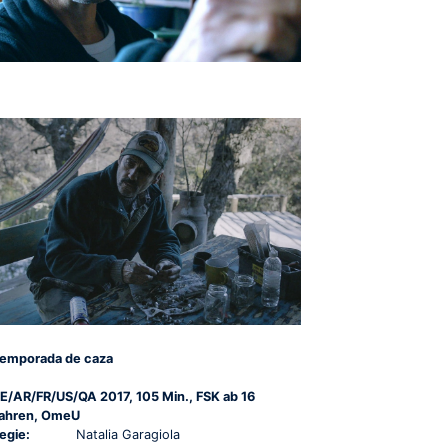
emporada de caza
E/AR/FR/US/QA 2017, 105 Min., FSK ab 16
ahren, OmeU
egie:
Natalia Garagiola