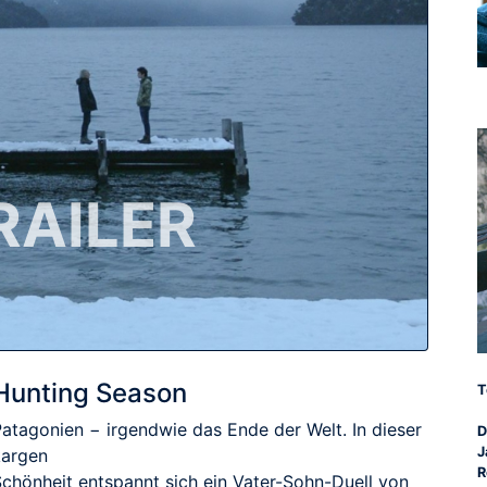
RAILER
Hunting Season
T
Patagonien − irgendwie das Ende der Welt. In dieser
D
J
kargen
R
Schönheit entspannt sich ein Vater-Sohn-Duell von