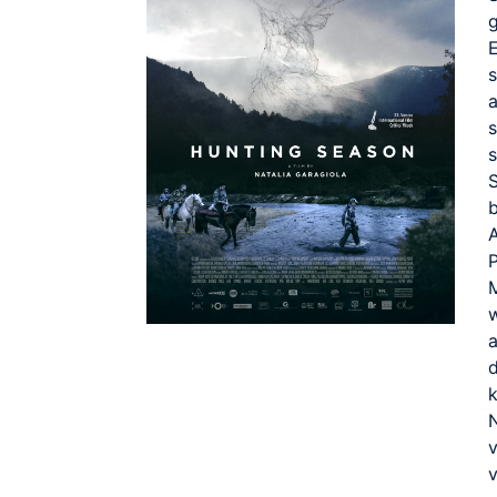
g
E
s
A
w
v