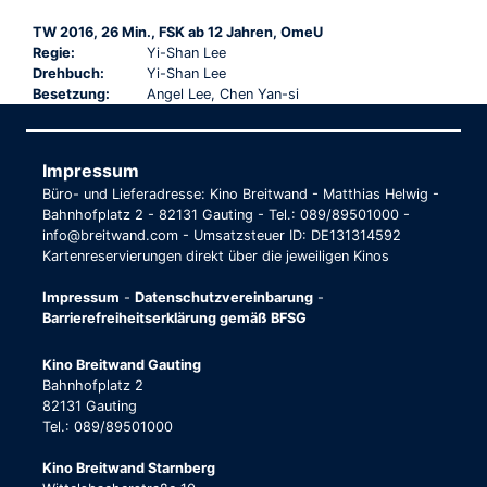
TW 2016, 26 Min., FSK ab 12 Jahren, OmeU
Regie:
Yi-Shan Lee
Drehbuch:
Yi-Shan Lee
Besetzung:
Angel Lee, Chen Yan-si
Impressum
Büro- und Lieferadresse: Kino Breitwand - Matthias Helwig -
Bahnhofplatz 2 - 82131 Gauting - Tel.: 089/89501000 -
info@breitwand.com - Umsatzsteuer ID: DE131314592
Kartenreservierungen direkt über die jeweiligen Kinos
Impressum
-
Datenschutzvereinbarung
-
Barrierefreiheitserklärung gemäß BFSG
Kino Breitwand Gauting
Bahnhofplatz 2
82131 Gauting
Tel.: 089/89501000
Kino Breitwand Starnberg