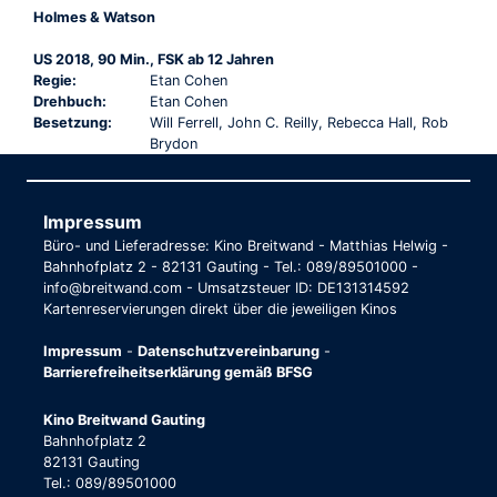
Holmes & Watson
US 2018, 90 Min., FSK ab 12 Jahren
Regie:
Etan Cohen
Drehbuch:
Etan Cohen
Besetzung:
Will Ferrell, John C. Reilly, Rebecca Hall, Rob
Brydon
Impressum
Büro- und Lieferadresse: Kino Breitwand - Matthias Helwig -
Bahnhofplatz 2 - 82131 Gauting - Tel.: 089/89501000 -
info@breitwand.com - Umsatzsteuer ID: DE131314592
Kartenreservierungen direkt über die jeweiligen Kinos
Impressum
-
Datenschutzvereinbarung
-
Barrierefreiheitserklärung gemäß BFSG
Kino Breitwand Gauting
Bahnhofplatz 2
82131 Gauting
Tel.: 089/89501000