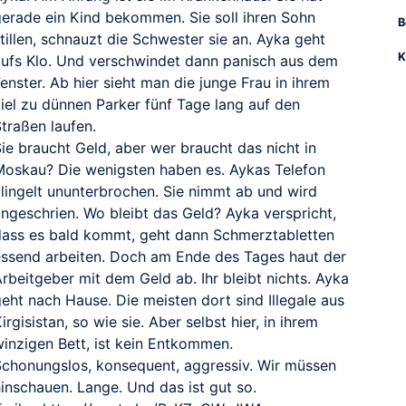
gerade ein Kind bekommen. Sie soll ihren Sohn
B
tillen, schnauzt die Schwester sie an. Ayka geht
K
aufs Klo. Und verschwindet dann panisch aus dem
enster. Ab hier sieht man die junge Frau in ihrem
viel zu dünnen Parker fünf Tage lang auf den
traßen laufen.
ie braucht Geld, aber wer braucht das nicht in
Moskau? Die wenigsten haben es. Aykas Telefon
klingelt ununterbrochen. Sie nimmt ab und wird
angeschrien. Wo bleibt das Geld? Ayka verspricht,
dass es bald kommt, geht dann Schmerztabletten
essend arbeiten. Doch am Ende des Tages haut der
rbeitgeber mit dem Geld ab. Ihr bleibt nichts. Ayka
eht nach Hause. Die meisten dort sind Illegale aus
irgisistan, so wie sie. Aber selbst hier, in ihrem
winzigen Bett, ist kein Entkommen.
Schonungslos, konsequent, aggressiv. Wir müssen
inschauen. Lange. Und das ist gut so.