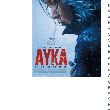
s
F
S
S
A
g
K
h