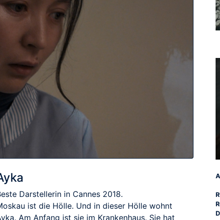
Ayka
A
este Darstellerin in Cannes 2018.
R
R
oskau ist die Hölle. Und in dieser Hölle wohnt
D
Ayka. Am Anfang ist sie im Krankenhaus. Sie hat