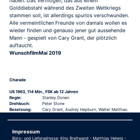
haben. Das Vermögen, das aus einem
Golddiebstahl während des Zweiten Weltkriegs
stammen soll, ist allerdings spurlos verschwunden.
Alle vermeintlichen Freunde von damals wollen es
wieder finden und genauso jener gut aussehende
Mann - gespielt von Cary Grant, der plötzlich
auftaucht.
WunschfilmMai 2019
Charade
US 1963, 114 Min., FSK ab 12 Jahren
Regie:
Stanley Donen
Drehbuch:
Peter Stone
Besetzung:
Cary Grant, Audrey Hepburn, Walter Matthau
Impressum
Büro- und Lieferadresse: Kino Breitwand - Matthias Helwig -